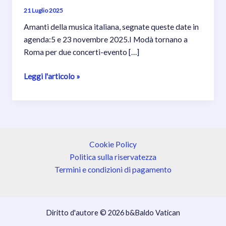
21 Luglio 2025
Amanti della musica italiana, segnate queste date in
agenda:5 e 23 novembre 2025.I Modà tornano a
Roma per due concerti-evento […]
I
Leggi l'articolo »
Modà
tornano
a
Roma:
due
Cookie Policy
imperdibili
Politica sulla riservatezza
concerti
Termini e condizioni di pagamento
il
5
e
Diritto d'autore © 2026 b&Baldo Vatican
23