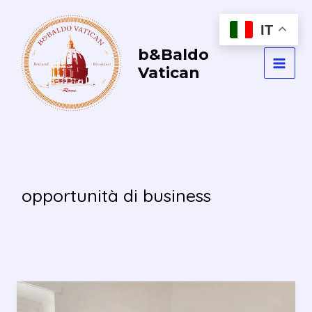
Vai
al
IT
contenuto
b&Baldo
Vatican
MAI
MEN
opportunità di business