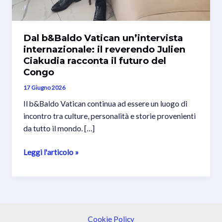
Dal b&Baldo Vatican un’intervista
internazionale: il reverendo Julien
Ciakudia racconta il futuro del
Congo
17 Giugno 2026
Il b&Baldo Vatican continua ad essere un luogo di
incontro tra culture, personalità e storie provenienti
da tutto il mondo. […]
Dal
Leggi l'articolo »
b&Baldo
Vatican
un’intervista
internazionale:
il
Cookie Policy