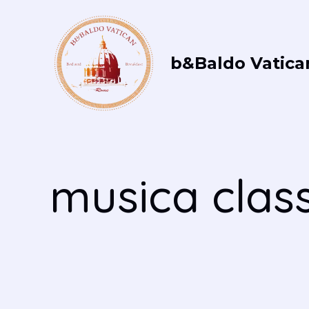
Vai
al
contenuto
b&Baldo Vatica
musica clas