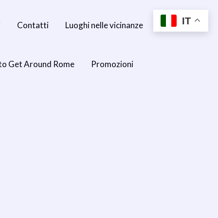
IT
i
Contatti
Luoghi nelle vicinanze
to Get Around Rome
Promozioni