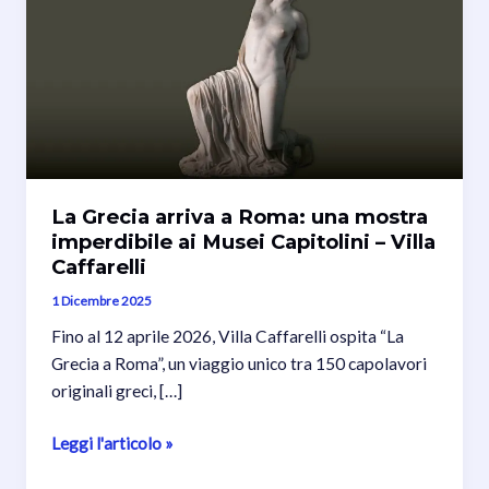
La Grecia arriva a Roma: una mostra
imperdibile ai Musei Capitolini – Villa
Caffarelli
1 Dicembre 2025
Fino al 12 aprile 2026, Villa Caffarelli ospita “La
Grecia a Roma”, un viaggio unico tra 150 capolavori
originali greci, […]
La
Leggi l'articolo »
Grecia