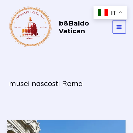
Vai
al
IT
contenuto
b&Baldo
Vatican
MAI
MEN
musei nascosti Roma