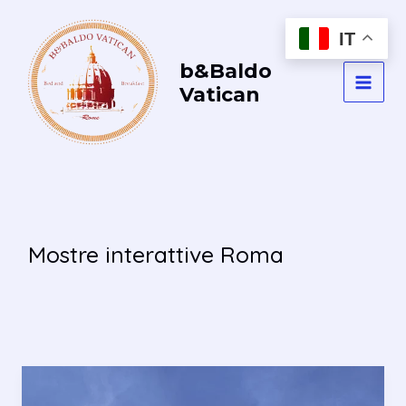
Vai
al
IT
contenuto
b&Baldo
Vatican
MAI
MEN
Mostre interattive Roma