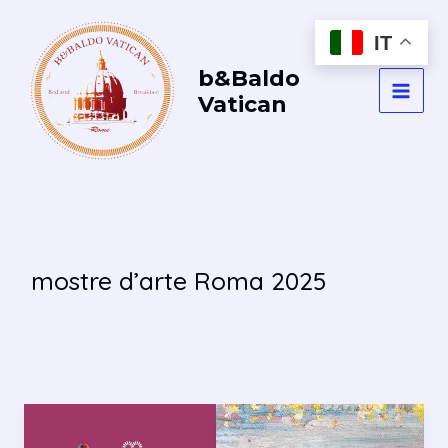
Vai
al
IT
contenuto
b&Baldo
Vatican
MAI
MEN
mostre d’arte Roma 2025