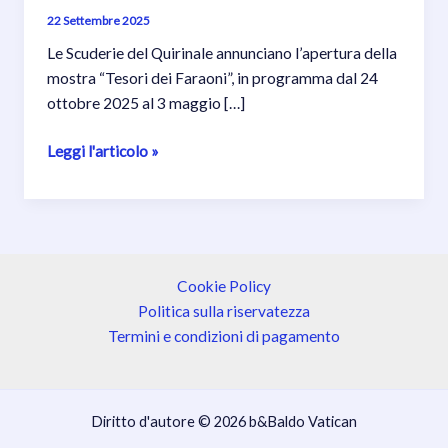
22 Settembre 2025
Le Scuderie del Quirinale annunciano l’apertura della
mostra “Tesori dei Faraoni”, in programma dal 24
ottobre 2025 al 3 maggio […]
Tesori
Leggi l'articolo »
dei
Faraoni
alle
Scuderie
del
Cookie Policy
Quirinale:
Politica sulla riservatezza
la
Termini e condizioni di pagamento
grande
mostra
sull’antico
Diritto d'autore © 2026 b&Baldo Vatican
Egitto