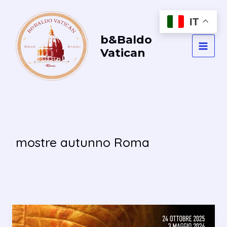
Vai
al
IT
contenuto
b&Baldo
Vatican
MAI
MEN
mostre autunno Roma