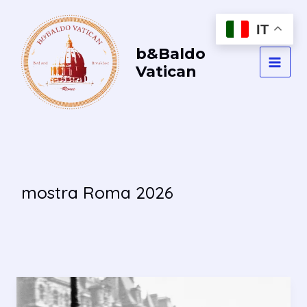
Vai
al
IT
contenuto
b&Baldo
Vatican
MAI
MEN
mostra Roma 2026