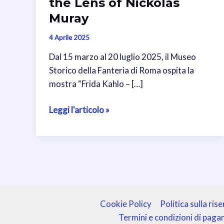
the Lens of Nickolas
Muray
4 Aprile 2025
Dal 15 marzo al 20 luglio 2025, il Museo
Storico della Fanteria di Roma ospita la
mostra “Frida Kahlo – […]
Frida
Leggi l'articolo »
Kahlo
–
Through
the
Lens
of
Nickolas
Cookie Policy
Politica sulla ris
Muray
Termini e condizioni di pag