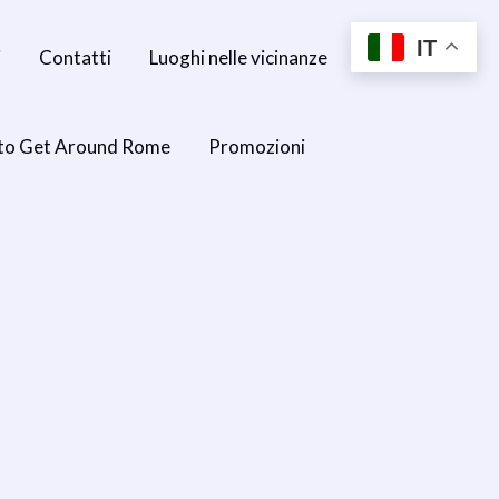
IT
i
Contatti
Luoghi nelle vicinanze
to Get Around Rome
Promozioni