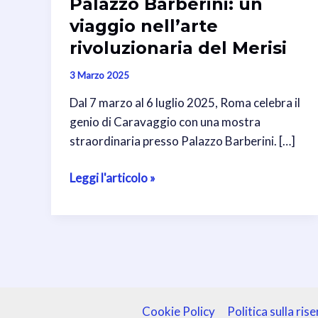
Palazzo Barberini: un
viaggio nell’arte
rivoluzionaria del Merisi
3 Marzo 2025
Dal 7 marzo al 6 luglio 2025, Roma celebra il
genio di Caravaggio con una mostra
straordinaria presso Palazzo Barberini. […]
Caravaggio
Leggi l'articolo »
2025
a
Palazzo
Barberini:
un
viaggio
nell’arte
Cookie Policy
Politica sulla ris