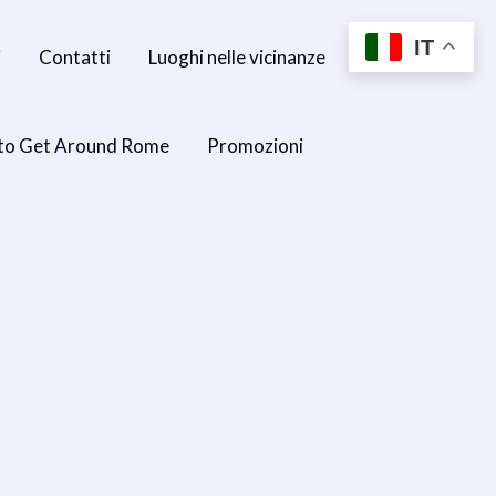
IT
i
Contatti
Luoghi nelle vicinanze
to Get Around Rome
Promozioni