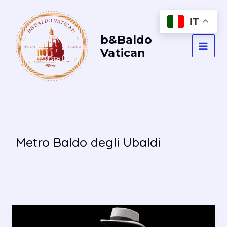
Vai
al
IT
contenuto
b&Baldo
Vatican
MAI
MEN
Metro Baldo degli Ubaldi