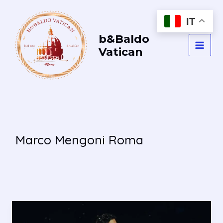
Vai
al
IT
contenuto
b&Baldo
Vatican
MAI
MEN
Marco Mengoni Roma