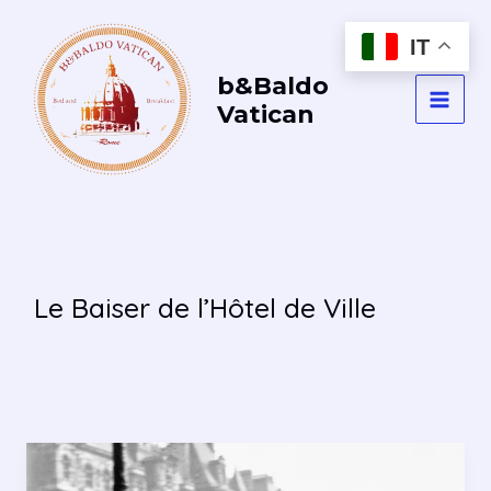
Vai
al
IT
contenuto
b&Baldo
Vatican
MAI
MEN
Le Baiser de l’Hôtel de Ville