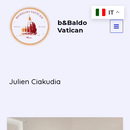
Vai
al
IT
contenuto
b&Baldo
Vatican
MAI
MEN
Julien Ciakudia