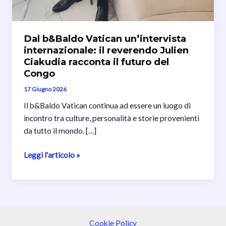
Dal b&Baldo Vatican un’intervista
internazionale: il reverendo Julien
Ciakudia racconta il futuro del
Congo
17 Giugno 2026
Il b&Baldo Vatican continua ad essere un luogo di
incontro tra culture, personalità e storie provenienti
da tutto il mondo. […]
Dal
Leggi l'articolo »
b&Baldo
Vatican
un’intervista
internazionale:
il
Cookie Policy