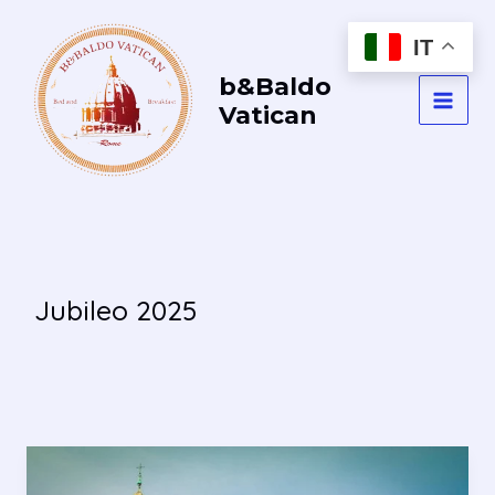
Vai
al
IT
contenuto
b&Baldo
Vatican
MAI
MEN
Jubileo 2025