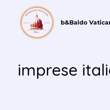
Vai
al
contenuto
b&Baldo Vatica
imprese ital