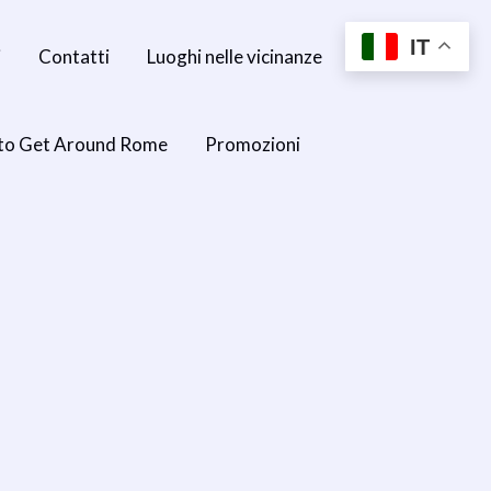
IT
i
Contatti
Luoghi nelle vicinanze
to Get Around Rome
Promozioni