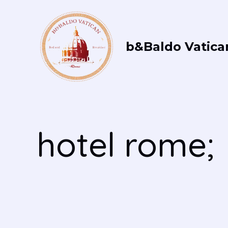
Vai
al
contenuto
b&Baldo Vatica
hotel rome;