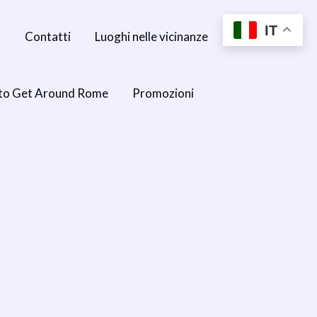
IT
i
Contatti
Luoghi nelle vicinanze
to Get Around Rome
Promozioni