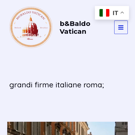
Vai
al
IT
contenuto
b&Baldo
Vatican
MAI
MEN
grandi firme italiane roma;