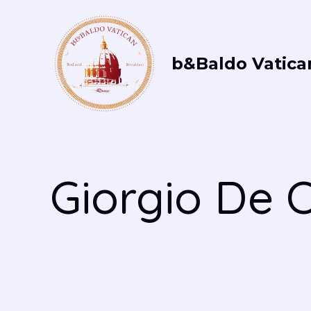
Vai
al
contenuto
b&Baldo Vatica
Giorgio De C