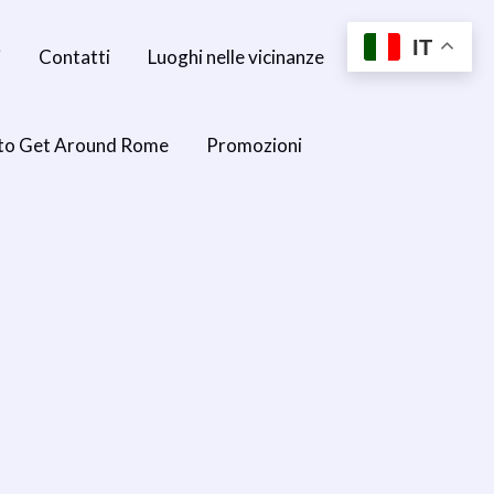
IT
i
Contatti
Luoghi nelle vicinanze
to Get Around Rome
Promozioni