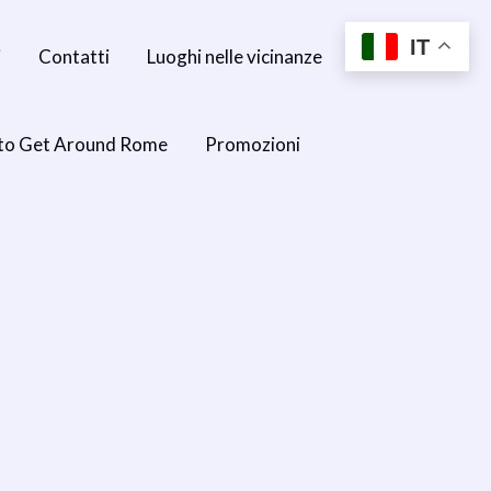
IT
i
Contatti
Luoghi nelle vicinanze
to Get Around Rome
Promozioni