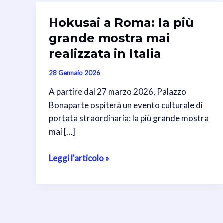
Hokusai a Roma: la più
grande mostra mai
realizzata in Italia
28 Gennaio 2026
A partire dal 27 marzo 2026, Palazzo
Bonaparte ospiterà un evento culturale di
portata straordinaria: la più grande mostra
mai […]
Hokusai
Leggi l'articolo »
a
Roma:
la
più