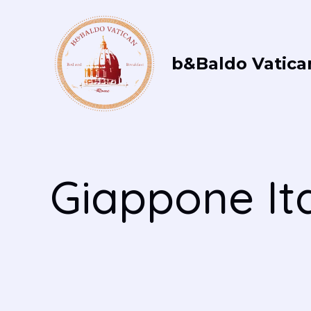
Vai
al
contenuto
b&Baldo Vatica
Giappone Ita