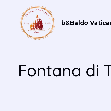
Vai
al
contenuto
b&Baldo Vatica
Fontana di T