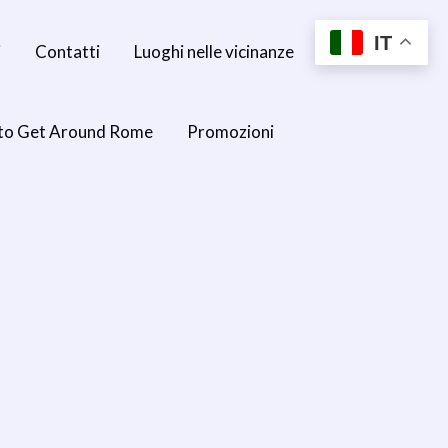
IT
i
Contatti
Luoghi nelle vicinanze
to Get Around Rome
Promozioni