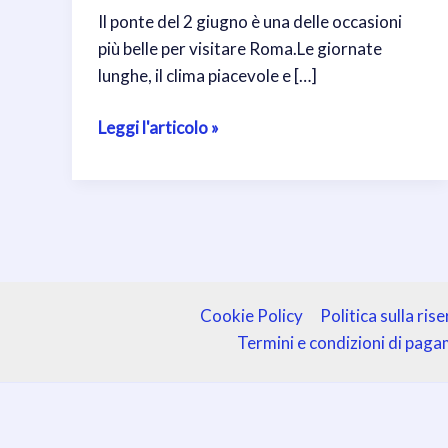
Il ponte del 2 giugno è una delle occasioni
più belle per visitare Roma.Le giornate
lunghe, il clima piacevole e […]
Roma
Leggi l'articolo »
nel
ponte
del
2
giugno:
il
momento
Cookie Policy
Politica sulla ris
perfetto
Termini e condizioni di pag
per
vivere
la