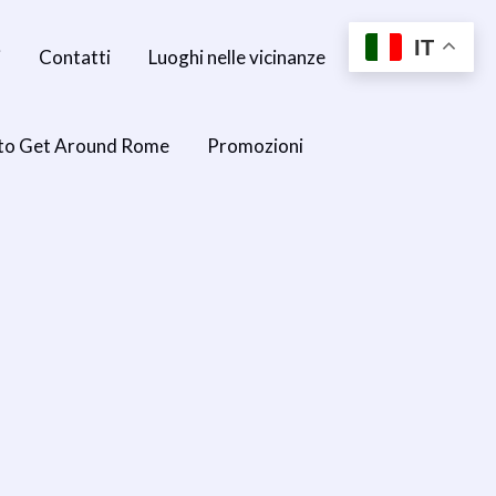
IT
i
Contatti
Luoghi nelle vicinanze
to Get Around Rome
Promozioni