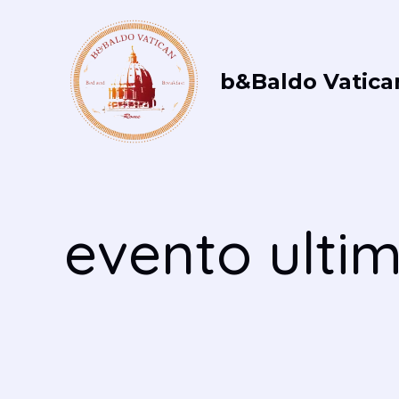
Vai
al
contenuto
b&Baldo Vatica
evento ulti