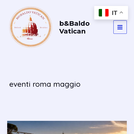
Vai
al
IT
contenuto
b&Baldo
Vatican
MAI
MEN
eventi roma maggio