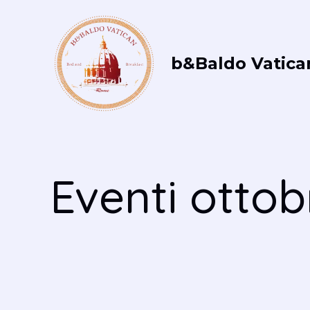
Vai
al
contenuto
b&Baldo Vatica
Eventi otto