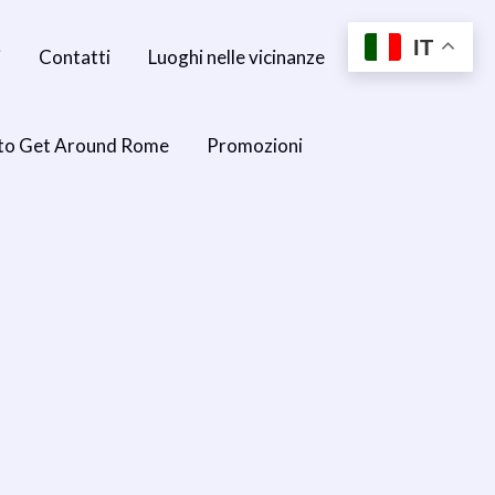
IT
i
Contatti
Luoghi nelle vicinanze
to Get Around Rome
Promozioni