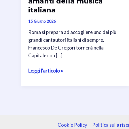
amanti della musica
italiana
15 Giugno 2026
Roma si prepara ad accogliere uno dei più
grandi cantautori italiani di sempre.
Francesco De Gregori tornerà nella
Capitale con […]
Francesco
Leggi l'articolo »
De
Gregori
in
concerto
a
Roma
nell’autunno
Cookie Policy
Politica sulla ris