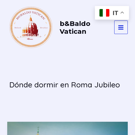
Vai
al
IT
contenuto
b&Baldo
Vatican
MAI
MEN
Dónde dormir en Roma Jubileo