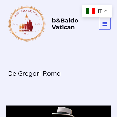
Vai
al
IT
contenuto
b&Baldo
Vatican
MAI
MEN
De Gregori Roma