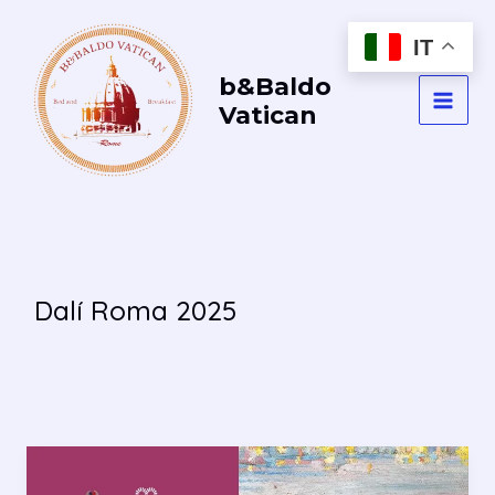
Vai
al
IT
contenuto
b&Baldo
Vatican
MAI
MEN
Dalí Roma 2025