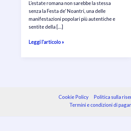
L’estate romana non sarebbe la stessa
senza la Festa de’ Noantri, una delle
manifestazioni popolari più autentiche e
sentite della […]
Festa
Leggi l'articolo »
de’
Noantri
2026:
Trastevere
celebra
una
delle
Cookie Policy
Politica sulla ris
tradizioni
Termini e condizioni di pag
più
amate
di