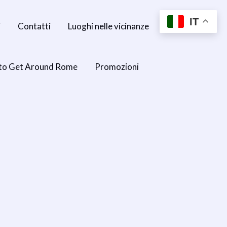
IT
i
Contatti
Luoghi nelle vicinanze
to Get Around Rome
Promozioni