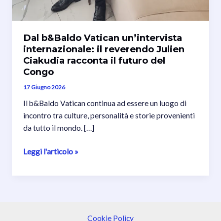
Dal b&Baldo Vatican un’intervista
internazionale: il reverendo Julien
Ciakudia racconta il futuro del
Congo
17 Giugno 2026
Il b&Baldo Vatican continua ad essere un luogo di
incontro tra culture, personalità e storie provenienti
da tutto il mondo. […]
Dal
Leggi l'articolo »
b&Baldo
Vatican
un’intervista
internazionale:
il
Cookie Policy