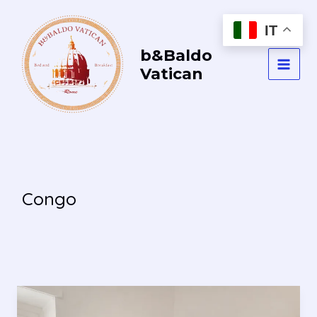
Vai
al
IT
contenuto
b&Baldo
Vatican
MAI
MEN
Congo