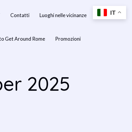
IT
i
Contatti
Luoghi nelle vicinanze
to Get Around Rome
Promozioni
er 2025