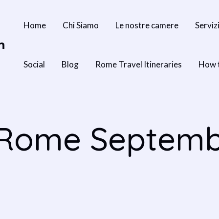
Home
Chi Siamo
Le nostre camere
Serviz
n
Social
Blog
Rome Travel Itineraries
How 
n Rome Septemb