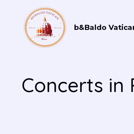
Vai
al
contenuto
b&Baldo Vatica
Concerts i