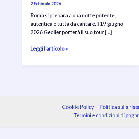
2 Febbraio 2026
Roma si prepara a una notte potente,
autentica e tutta da cantare.Il 19 giugno
2026 Geolier porterà il suo tour […]
Geolier
Leggi l'articolo »
in
concerto
a
Roma:
appuntamento
allo
Stadio
Cookie Policy
Politica sulla ris
Olimpico
Termini e condizioni di pag
il
19