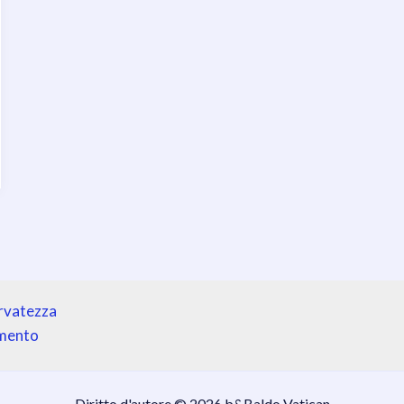
ervatezza
amento
Diritto d'autore © 2026 b&Baldo Vatican