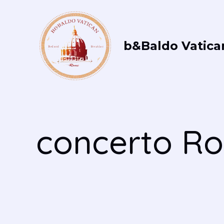
Vai
al
contenuto
b&Baldo Vatica
concerto R