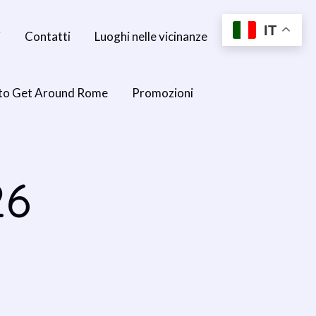
IT
i
Contatti
Luoghi nelle vicinanze
to Get Around Rome
Promozioni
26