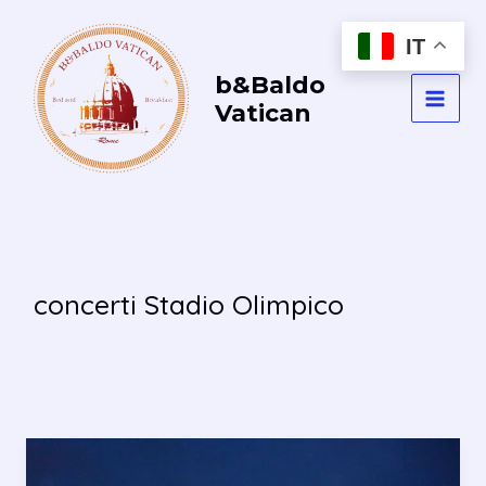
Vai
al
IT
contenuto
b&Baldo
Vatican
MAI
MEN
concerti Stadio Olimpico