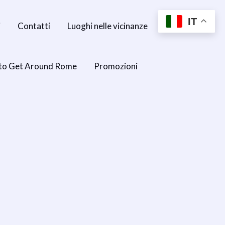
IT
i
Contatti
Luoghi nelle vicinanze
to Get Around Rome
Promozioni