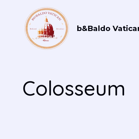
Vai
al
contenuto
b&Baldo Vatica
Colosseum