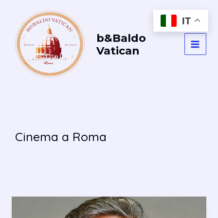
Vai
al
IT
contenuto
b&Baldo
Vatican
MAI
MEN
Cinema a Roma