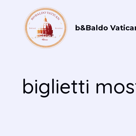
Vai
al
contenuto
b&Baldo Vatica
biglietti m