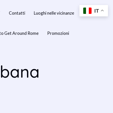
IT
i
Contatti
Luoghi nelle vicinanze
to Get Around Rome
Promozioni
bbana