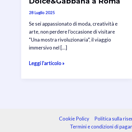
Dolce&Gabbana a Roma
28 Luglio 2025
Se sei appassionato di moda, creatività e
arte, non perdere l’occasione di visitare
“Una mostra rivoluzionaria”, il viaggio
immersivo nel […]
Dal
Leggi l'articolo »
cuore
alle
mani,
ultimi
giorni
per
visitare
Cookie Policy
Politica sulla ris
la
Termini e condizioni di pag