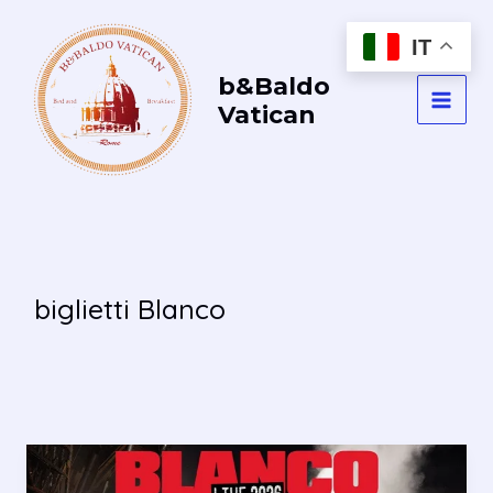
Vai
al
IT
contenuto
b&Baldo
Vatican
MAI
MEN
biglietti Blanco