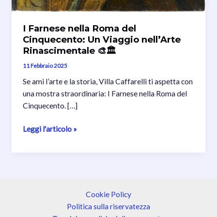
I Farnese nella Roma del
Cinquecento: Un Viaggio nell’Arte
Rinascimentale 🎨🏛️
11 Febbraio 2025
Se ami l’arte e la storia, Villa Caffarelli ti aspetta con
una mostra straordinaria: I Farnese nella Roma del
Cinquecento. […]
I
Leggi l'articolo »
Farnese
nella
Roma
del
Cinquecento:
Cookie Policy
Un
Politica sulla riservatezza
Viaggio