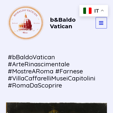
Vai
al
IT
contenuto
b&Baldo
Vatican
MAI
MEN
#bBaldoVatican
#ArteRinascimentale
#MostreARoma #Farnese
#VillaCaffarelliMuseiCapitolini
#RomaDaScoprire