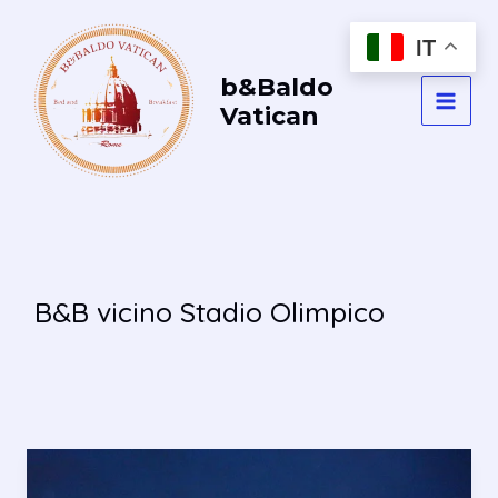
Vai
al
IT
contenuto
b&Baldo
Vatican
MAI
MEN
B&B vicino Stadio Olimpico