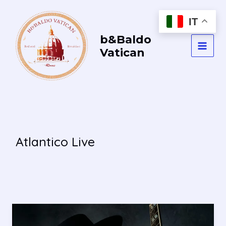
Vai
al
IT
contenuto
b&Baldo
Vatican
MAI
MEN
Atlantico Live