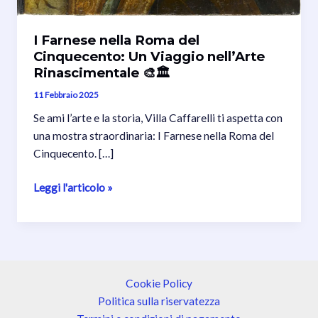
I Farnese nella Roma del
Cinquecento: Un Viaggio nell’Arte
Rinascimentale 🎨🏛️
11 Febbraio 2025
Se ami l’arte e la storia, Villa Caffarelli ti aspetta con
una mostra straordinaria: I Farnese nella Roma del
Cinquecento. […]
I
Leggi l'articolo »
Farnese
nella
Roma
del
Cinquecento:
Cookie Policy
Un
Politica sulla riservatezza
Viaggio