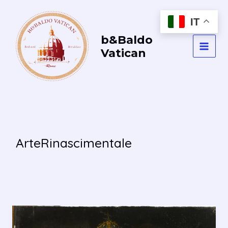
Vai
al
IT
contenuto
b&Baldo
Vatican
MAI
MEN
ArteRinascimentale