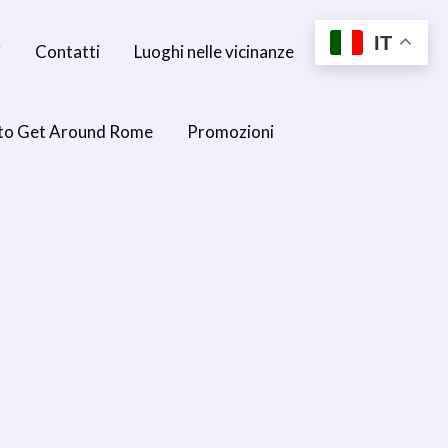
IT
i
Contatti
Luoghi nelle vicinanze
to Get Around Rome
Promozioni