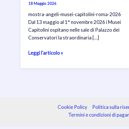
18 Maggio 2026
mostra-angeli-musei-capitolini-roma-2026
Dal 13 maggio al 1° novembre 2026 i Musei
Capitolini ospitano nelle sale di Palazzo dei
Conservatori la straordinaria […]
Angeli
Leggi l'articolo »
ai
Musei
Capitolini:
la
mostra
dedicata
a
Cookie Policy
Politica sulla ris
Papa
Termini e condizioni di pag
Francesco