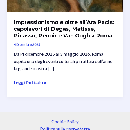
Impressionismo e oltre all’Ara Pacis:
capolavori di Degas, Matisse,
Picasso, Renoir e Van Gogh a Roma
4 Dicembre 2025
Dal 4 dicembre 2025 al 3 maggio 2026, Roma
ospita uno degli eventi culturali più attesi dell’anno:
la grande mostra […]
Impressionismo
Leggi l'articolo »
e
oltre
all’Ara
Pacis:
capolavori
Cookie Policy
di
Politica sulla riservatezza