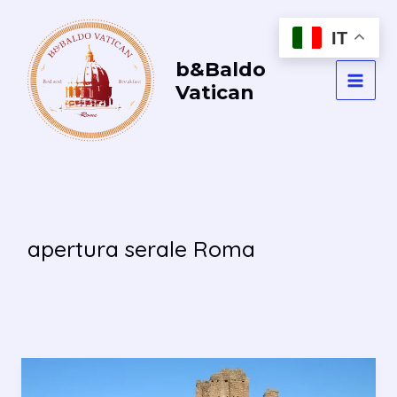
Vai
al
IT
contenuto
b&Baldo
Vatican
MAI
MEN
apertura serale Roma