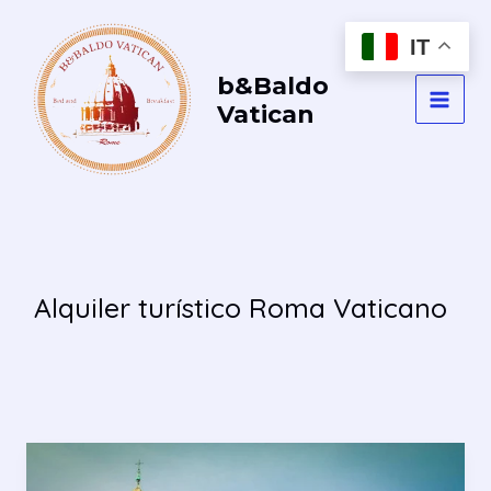
Vai
al
IT
contenuto
b&Baldo
Vatican
MAI
MEN
Alquiler turístico Roma Vaticano