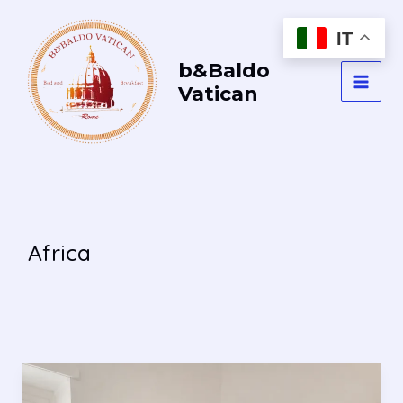
Vai
al
IT
contenuto
b&Baldo
Vatican
MAI
MEN
Africa