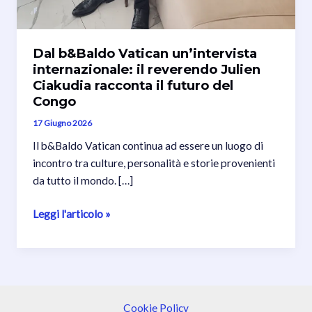
Dal b&Baldo Vatican un’intervista
internazionale: il reverendo Julien
Ciakudia racconta il futuro del
Congo
17 Giugno 2026
Il b&Baldo Vatican continua ad essere un luogo di
incontro tra culture, personalità e storie provenienti
da tutto il mondo. […]
Dal
Leggi l'articolo »
b&Baldo
Vatican
un’intervista
internazionale:
il
Cookie Policy