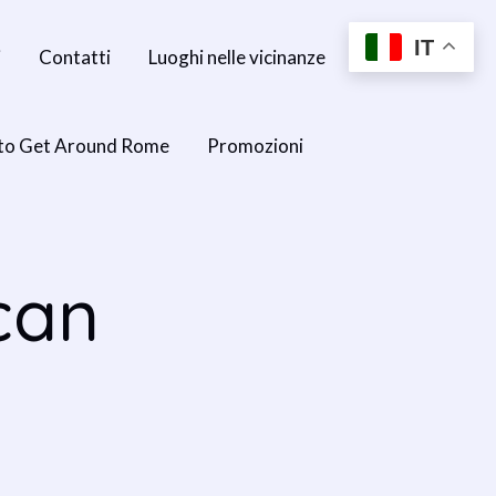
IT
i
Contatti
Luoghi nelle vicinanze
to Get Around Rome
Promozioni
can