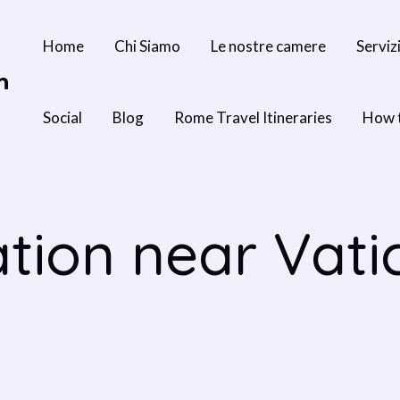
Home
Chi Siamo
Le nostre camere
Serviz
n
Social
Blog
Rome Travel Itineraries
How 
ion near Vati