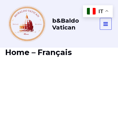
Vai
al
IT
contenuto
b&Baldo
Vatican
MAI
MEN
Home – Français